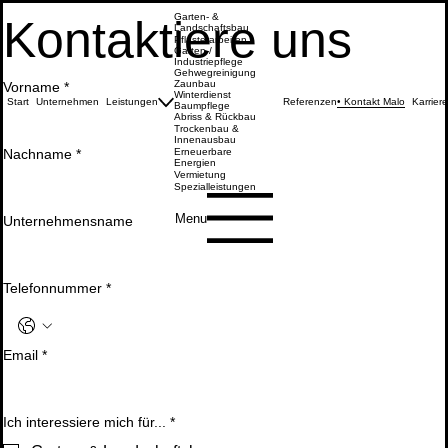
Garten- &
Kontaktiere uns
Landschaftsbau
Pflasterarbeiten
Garten-/
Industriepflege
Gehwegreinigung
Zaunbau
Vorname
*
Winterdienst
Start
Unternehmen
Leistungen
Referenzen
Kontakt Malo
Karriere
Baumpflege
Abriss & Rückbau
Trockenbau &
Innenausbau
Nachname
*
Erneuerbare
Energien
Vermietung
Spezialleistungen
Menu
Unternehmensname
Telefonnummer
*
Email
*
Ich interessiere mich für...
*