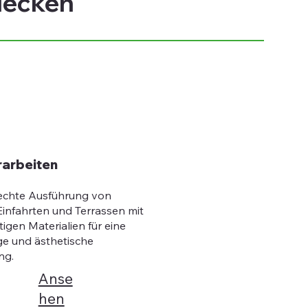
decken
rarbeiten
echte Ausführung von
infahrten und Terrassen mit
igen Materialien für eine
ge und ästhetische
ng.
Anse
hen