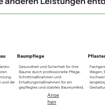
e anderen Leistungen ent
bau
Baumpflege
Pflaste
Gärten
Gesundheit und Sicherheit für Ihre
Fachger
sten
Bäume durch professionelle Pflege,
Wegen, E
etzung,
Schnittmaßnahmen und
hochwert
 und die
Erhaltungsmaßnahmen für ein
langlebi
gepflegtes und stabiles Baumumfeld.
Gestaltu
Anse
hen