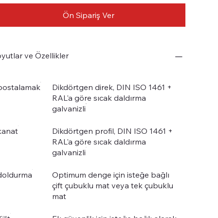
Ön Sipariş Ver
yutlar ve Özellikler
postalamak
Dikdörtgen direk, DIN ISO 1461 +
RAL'a göre sıcak daldırma
galvanizli
kanat
Dikdörtgen profil, DIN ISO 1461 +
RAL'a göre sıcak daldırma
galvanizli
doldurma
Optimum denge için isteğe bağlı
çift çubuklu mat veya tek çubuklu
mat