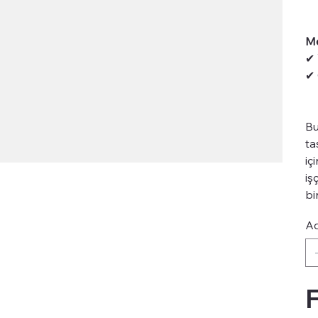
Me
✔
✔
B
ta
iç
iş
bi
A
F