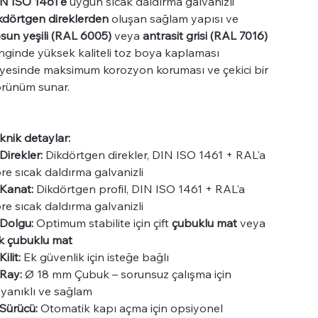
N ISO 1461'e
uygun sıcak daldırma galvanizli
kdörtgen direklerden
oluşan sağlam yapısı ve
sun yeşili (RAL 6005)
veya
antrasit grisi (RAL 7016)
nginde yüksek kaliteli toz boya kaplaması
yesinde maksimum korozyon koruması ve çekici bir
rünüm sunar.
knik detaylar:
Direkler:
Dikdörtgen direkler, DIN ISO 1461 + RAL'a
re sıcak daldırma galvanizli
Kanat:
Dikdörtgen profil, DIN ISO 1461 + RAL'a
re sıcak daldırma galvanizli
Dolgu:
Optimum stabilite için çift
çubuklu mat
veya
k çubuklu mat
Kilit:
Ek güvenlik için isteğe bağlı
Ray:
Ø 18 mm Çubuk – sorunsuz çalışma için
yanıklı ve sağlam
Sürücü:
Otomatik kapı açma için opsiyonel