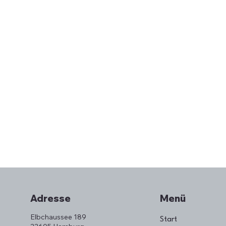
Menü
Adresse
Elbchaussee 189
Start