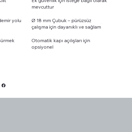
ilit
Ek güvenlik için isteğe bağlı olarak
mevcuttur
demir yolu
Ø 18 mm Çubuk – pürüzsüz
çalışma için dayanıklı ve sağlam
sürmek
Otomatik kapı açılışları için
opsiyonel