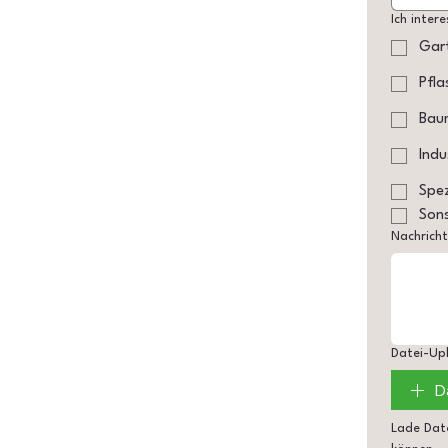
Ich intere
Gar
Pfla
Bau
Indu
Spez
Sons
Nachricht
Datei-Upl
D
Lade Date