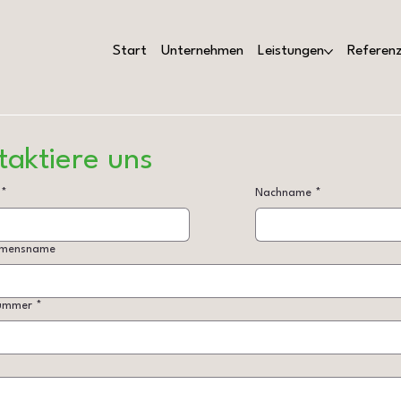
Start
Unternehmen
Leistungen
Referen
taktiere uns
*
Nachname
*
hmensname
ummer
*