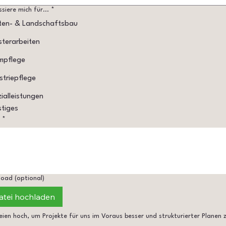
ssiere mich für...
*
ten- & Landschaftsbau
sterarbeiten
mpflege
striepflege
ialleistungen
tiges
*
oad (optional)
atei hochladen
ien hoch, um Projekte für uns im Voraus besser und strukturierter Planen z