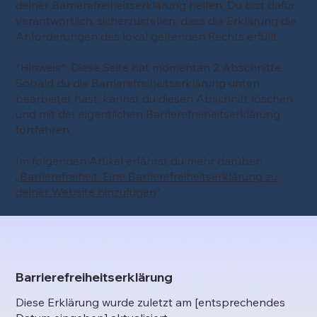
deiner Barrierefreiheitserklärung helfen. Du bist dafür
verantwortlich, sicherzustellen, dass die Erklärung die
Anforderungen des lokal geltenden Rechts erfüllt.
*Hinweis*: Diese Seite hat momentan 2 Abschnitte.
Sobald du die Barrierefreiheitserklärung unten
bearbeitet hast, kannst du diesen Abschnitt löschen
und mit der eigentlichen Barrierefreiheitserklärung
fortfahren.
Im folgenden Artikel erfährst du mehr darüber:
„
Barrierefreiheit: Eine Barrierefreiheitserklärung zu
deiner Website hinzufügen
“.
Barrierefreiheitserklärung
Diese Erklärung wurde zuletzt am [entsprechendes