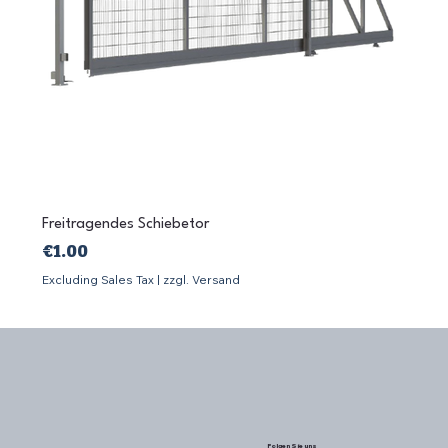
Freitragendes Schiebetor
Price
€1.00
Excluding Sales Tax
|
zzgl. Versand
Folgen Sie uns