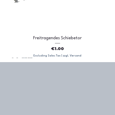
Freitragendes Schiebetor
Price
€1.00
Excluding Sales Tax
|
zzgl. Versand
PRO
MED
LIG
PRO
MED
PRO
MED
PRO
MED