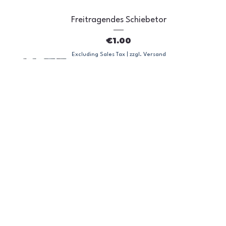
Freitragendes Schiebetor
Price
€1.00
Excluding Sales Tax
|
zzgl. Versand
PRO
MED
LIG
PRO
MED
PRO
MED
PRO
MED