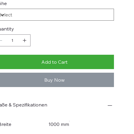
öhe
antity
Add to Cart
Buy Now
ße & Spezifikationen
Breite
1000 mm