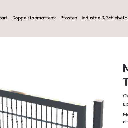
tart
Doppelstabmatten
Pfosten
Industrie & Schiebeto
M
T
Pric
€5
Ex
Me
ei