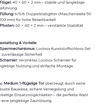
Flügel:
40 × 60 × 2 mm – stabile und langlebige
sführung
Füllung:
6/5/6 Doppelstabgitter (Maschenweite 50
200 mm) für hohe Belastbarkeit
Pfosten:
60 × 60 × 2 mm – verstärkte Stabilität
sstattung & Vorteile:
Sperrmechanismus:
Locinox Kunststoffschloss-Set
r zuverlässige Sicherheit
Scharnier:
Verzinktes Locinox-Scharnier für
nglebige Nutzung und einfache Montage
as
Medium 1-flügelige Tor
überzeugt durch seine
buste Bauweise, sichere Verriegelung und
elseitige Einsatzmöglichkeiten – die perfekte Wahl
r eine langlebige Zaunlösung.