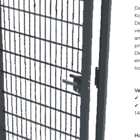
D
Ko
De
ve
an
pr
Di
ei
ho
Ve
✔
✔
14
Ho