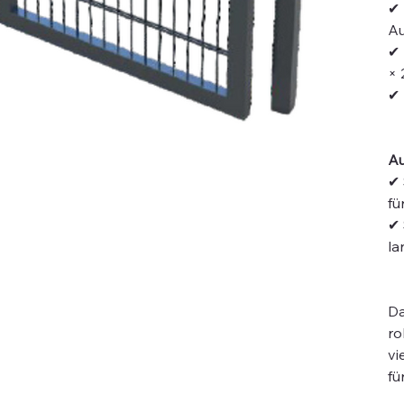
✔
Au
✔
× 
✔
Au
✔
fü
✔
la
D
ro
vi
fü