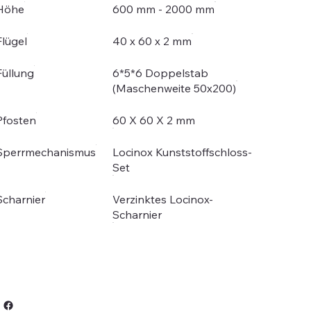
Höhe
600 mm - 2000 mm
Flügel
40 x 60 x 2 mm
Füllung
6*5*6 Doppelstab
(Maschenweite 50x200)
Pfosten
60 X 60 X 2 mm
Sperrmechanismus
Locinox Kunststoffschloss-
Set
Scharnier
Verzinktes Locinox-
Scharnier